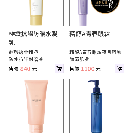
極緻抗陽防曬水凝
精醇A青春眼霜
乳
超輕透金鐘罩
精醇A青春眼霜夜間呵護
防水抗汗耐磨擦
脆弱肌膚
840
1100