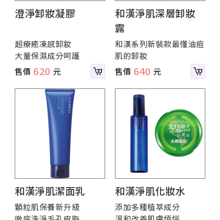
澄淨卸妝凝膠
和漢淨肌深層卸妝
露
超療癒凍感卸妝
和漢系列新裝款最懂油痘
大量保濕成分呵護
肌的卸妝
620
640
和漢淨肌潔面乳
和漢淨肌化妝水
顆粒肌保養新升級
添加多種植萃成分
徹底洗淨毛孔皮脂
溫和改善肌膚煩惱