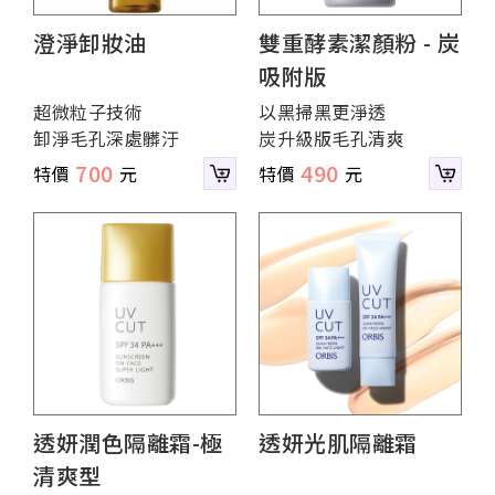
澄淨卸妝油
雙重酵素潔顏粉 - 炭
吸附版
超微粒子技術
以黑掃黑更淨透
卸淨毛孔深處髒汙
炭升級版毛孔清爽
700
490
透妍潤色隔離霜-極
透妍光肌隔離霜
清爽型