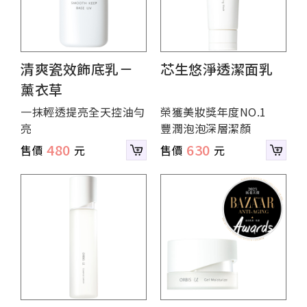
清爽瓷效飾底乳－
芯生悠淨透潔面乳
薰衣草
一抹輕透提亮全天控油勻
榮獲美妝獎年度NO.1
亮
豐潤泡泡深層潔顏
480
630