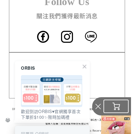
Follow Us
關注我們獲得最新消息
客服中心
ORBIS
門市資訊
關於 ORBIS
ORBIS日本的專業保養品，提供高品質無油保養品、臉部保養、美白保濕、身體保養及營養食品。
歡迎到訪ORBIS♥️官網獨享首次
食品業登錄字號：A-128206307-00000-6
下單折$100✨限時加碼禮
※ 2016年 連續兩年No.1
※ 日本媒體《通販新聞》調查結果（銷售業績結算期間：2017年6月～2018年5月）
營業人名稱：台灣奧蜜思股份有限公司
統一編號：28206307
Copyright © 2006-2026 TAIWAN ORBIS All Rights Reserved
回覆至 ORBIS