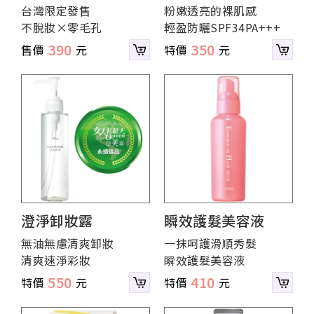
台灣限定發售
粉嫩透亮的裸肌感
不脫妝×零毛孔
輕盈防曬SPF34PA+++
390
350
澄淨卸妝露
瞬效護髮美容液
無油無慮清爽卸妝
一抹呵護滑順秀髮
清爽速淨彩妝
瞬效護髮美容液
550
410