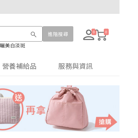
0
0
進階搜尋
曬
美白淡斑
營養補給品
服務與資訊