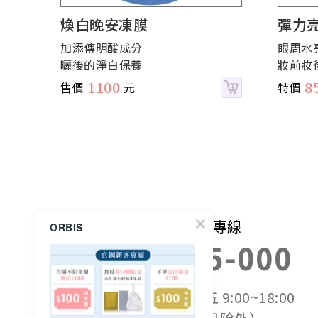
煥白晚安凍膜
彈力
加添傳明酸成分
眼周水
曬後的淨白保養
妝前妝
1100
8
免付費訂購專線
ORBIS
0800-525-000
服務時間：週一~週五 9:00~18:00