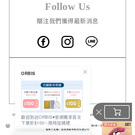
Follow Us
關注我們獲得最新消息
客服中心
ORBIS
門市資訊
關於 ORBIS
ORBIS日本的專業保養品，提供高品質無油保養品、臉部保養、美白保濕、身體保養及營養食品。
歡迎到訪ORBIS♥️官網獨享首次
食品業登錄字號：A-128206307-00000-6
下單折$100✨限時加碼禮
※ 2016年 連續兩年No.1
※ 日本媒體《通販新聞》調查結果（銷售業績結算期間：2017年6月～2018年5月）
營業人名稱：台灣奧蜜思股份有限公司
統一編號：28206307