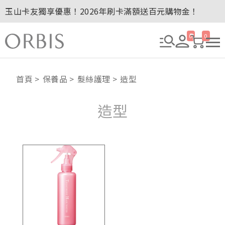
玉山卡友獨享優惠！2026年刷卡滿額送百元購物金！
…
2027年清新會員募集開跑！
全新回饋！聯邦卡友刷卡滿額送百元購物金！
0
0
贈品贈畢公告：ORBIS大理石紋午茶杯
贈品贈畢公告：ORBIS針織手提袋
首頁
保養品
髮絲護理
造型
造型