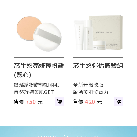
芯生悠亮妍輕粉餅
芯生悠迷你體驗組
(蕊心)
放鬆系粉餅輕如羽毛
全新升級改版
自然舒適美肌GET
啟動美肌發電力
750
420