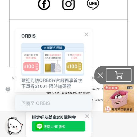
客服中心
ORBIS
門市資訊
關於 ORBIS
ORBIS日本的專業保養品，提供高品質無油保養品、臉部保養、美白保濕、身體保養及營養食品。
歡迎到訪ORBIS♥️官網獨享首次
食品業登錄字號：A-128206307-00000-6
下單折$100✨限時加碼禮
※ 2016年 連續兩年No.1
※ 日本媒體《通販新聞》調查結果（銷售業績結算期間：2017年6月～2018年5月）
營業人名稱：台灣奧蜜思股份有限公司
統一編號：28206307
Copyright © 2006-2026 TAIWAN ORBIS All Rights Reserved
回覆至 ORBIS
綁定好友🎁拿$50購物金
連結 LINE 帳號