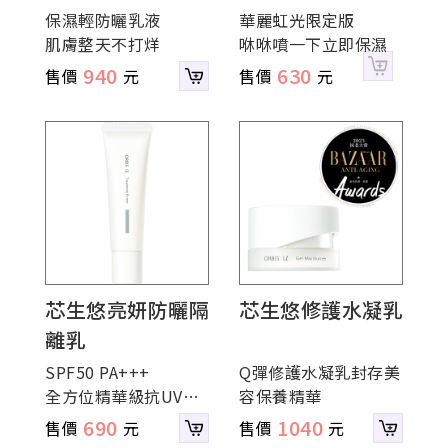
保濕輕防曬乳液
華麗虹光限定版
肌膚整天不打烊
咻咻噴一下立即保濕
940
630
芯生悠亮妍防曬隔
芯生悠修護水凝乳
離乳
SPF50 PA+++
Q彈修護水凝乳封存美
全方位精華級抗UV妝
容保養精華
前乳
690
1040