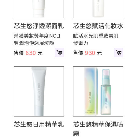
芯生悠淨透潔面乳
芯生悠賦活化妝水
榮獲美妝獎年度NO.1
賦活水光肌重啟美肌
豐潤泡泡深層潔顏
發電力
630
930
芯生悠日用精華乳
芯生悠精華保濕噴
霧