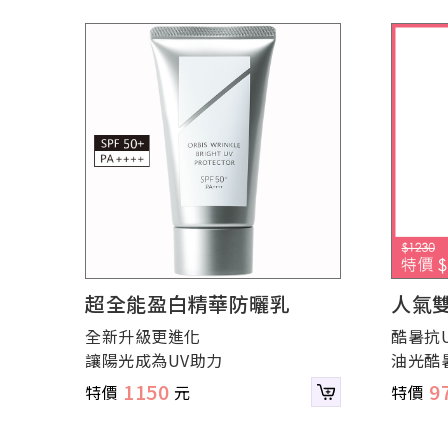
超全能盈白精華防曬乳
人氣
全新升級更進化
酷暑抗U
讓陽光成為UV助力
油光酷
1150
9