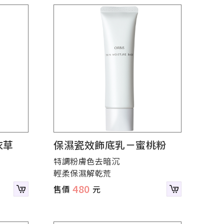
衣草
保濕瓷效飾底乳－蜜桃粉
特調粉膚色去暗沉
輕柔保濕解乾荒
480