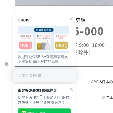
免付費訂購專線
ORBIS
0800-525-000
服務時間：週一~週五 9:00~18:00
（國定假日除外）
歡迎到訪ORBIS♥️官網獨享首次
下單折$100✨限時加碼禮
回覆至 ORBIS
ORBIS日
綁定好友🎁拿$50購物金
點擊下方按鈕👇手機加入LINE官
※ 日
連結 LINE 帳號