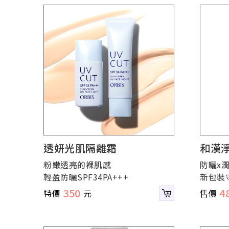
透妍光肌隔離霜
和漢
粉嫩透亮的裸肌感
防曬x
輕盈防曬SPF34PA+++
新包裝
350
4