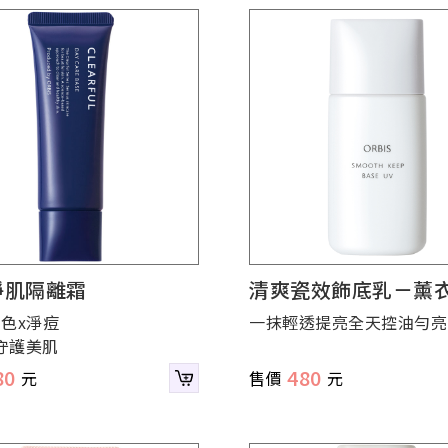
淨肌隔離霜
清爽瓷效飾底乳－薰
潤色x淨痘
一抹輕透提亮全天控油勻亮
守護美肌
80
480