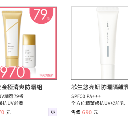
雙金極清爽防曬組
芯生悠亮妍防曬隔離
V精選79折
SPF50 PA+++
暑抗UV必備
全方位精華級抗UV妝前乳
70
690