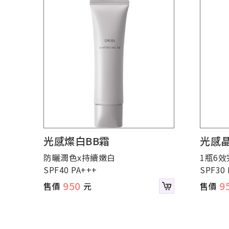
光感燦白BB霜
光感晶
防曬潤色x持續嫩白
1瓶6效
SPF40 PA+++
SPF30 
950
9