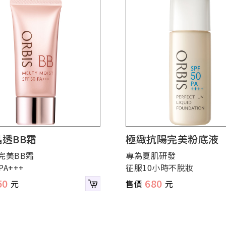
透BB霜
極緻抗陽完美粉底液
完美BB霜
專為夏肌研發
PA+++
征服10小時不脫妝
50
680