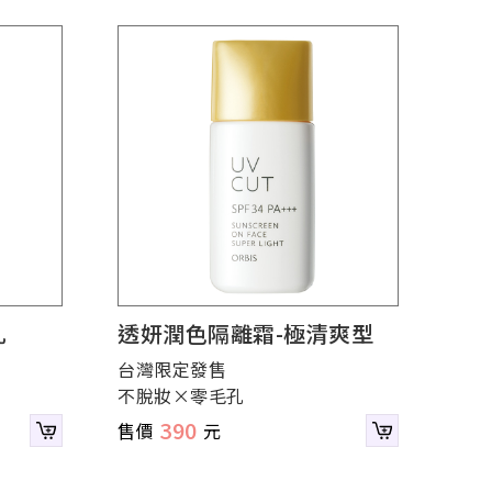
乳
透妍潤色隔離霜-極清爽型
台灣限定發售
不脫妝×零毛孔
390