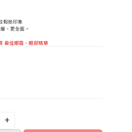
紋鬆弛印象
深層、更全面。
老大賞 最佳眼霜、眼部精華
+