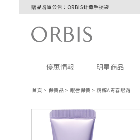
玉山卡友獨享優惠！2026年刷卡滿額送百元購
2027年清新會員募集開跑！
8/1~8/8．紅利點數8倍送！
贈品贈畢公告：ORBIS大理石紋午茶杯
優惠情報
明星商品
首頁
保養品
眼唇保養
精醇A青春眼霜