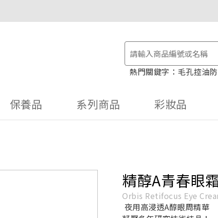
物金！
毛孔控油
防
保養品
系列商品
彩妝品
精醇A青春眼
Orbis Retifocus Eye Cre
夜用高浸透A醇眼周精華