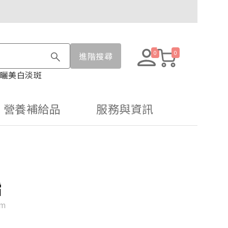
0
0
進階搜尋
曬
美白淡斑
營養補給品
服務與資訊
霜
am