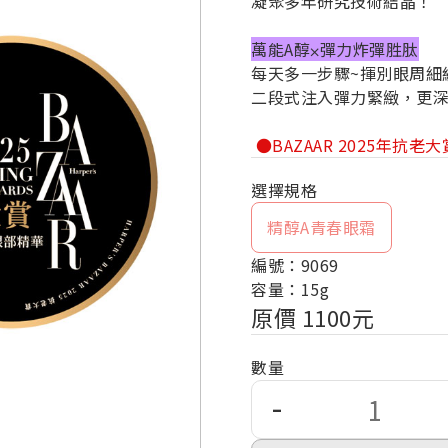
凝聚多年研究技術結晶！
萬能A醇⨉彈力炸彈胜肽
每天多一步驟~揮別眼周細
二段式注入彈力緊緻，更
●BAZAAR 2025年抗
精醇A青春眼霜
編號：9069
容量：15g
原價 1100元
數量
-