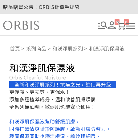
贈品贈畢公告：ORBIS針織手提袋
玉山卡友獨享優惠！2026年刷卡滿額送百元購物金！
2027年清新會員募集開跑！
0
0
8/1~8/8．紅利點數8倍送！
贈品贈畢公告：ORBIS大理石紋午茶杯
首頁
系列商品
和漢淨肌系列
和漢淨肌保濕液
和漢淨肌保濕液
Orbis Clearful Moisture
全新和漢淨肌系列！抗痘之光，進化再升級
更淨膚、更祛荳、更保水！
添加多種植萃成分，溫和改善肌膚煩惱
全系列無酒精，敏弱肌也能安心使用！
和漢淨肌保濕液幫助舒緩肌膚，
同時打造清爽隱形防護膜，啟動肌膚防禦力，
穩固保濕同時也穩定膚況、讓紋理細緻，