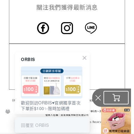
關注我們獲得最新消息
客服中心
ORBIS
門市資訊
關於 ORBIS
ORBIS日本的專業保養品，提供高品質無油保養品、臉部保養、美白保濕、身體保養及營養食品。
歡迎到訪ORBIS♥️官網獨享首次
食品業登錄字號：A-128206307-00000-6
下單折$100✨限時加碼禮
※ 2016年 連續兩年No.1
※ 日本媒體《通販新聞》調查結果（銷售業績結算期間：2017年6月～2018年5月）
營業人名稱：台灣奧蜜思股份有限公司
統一編號：28206307
Copyright © 2006-2026 TAIWAN ORBIS All Rights Reserved
回覆至 ORBIS