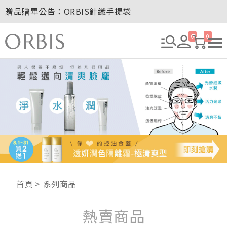
贈品贈畢公告：ORBIS針織手提袋
玉山卡友獨享優惠！2026年刷卡滿額送百元購物金！
2027年清新會員募集開跑！
0
0
8/1~8/8．紅利點數8倍送！
贈品贈畢公告：ORBIS大理石紋午茶杯
首頁
系列商品
熱賣商品