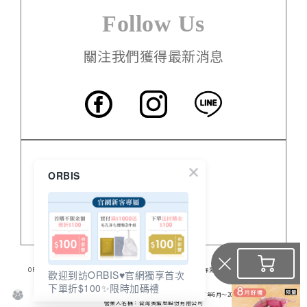
Follow Us
關注我們獲得最新消息
客服中心
ORBIS
門市資訊
關於 ORBIS
ORBIS日本的專業保養品，提供高品質無油保養品、臉部保養、美白保濕、身體保養及營養食品。
歡迎到訪ORBIS♥️官網獨享首次
食品業登錄字號：A-128206307-00000-6
下單折$100✨限時加碼禮
※ 2016年 連續兩年No.1
※ 日本媒體《通販新聞》調查結果（銷售業績結算期間：2017年6月～2018年5月）
營業人名稱：台灣奧蜜思股份有限公司