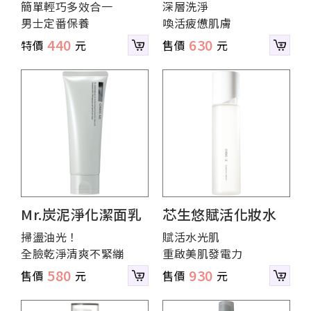
簡單輕巧多效合一
深層洗淨
男士定番保養
喚活疲憊肌膚
440
630
Mr.炭泥淨化潔面乳
芯生悠賦活化妝水
掃盪油光！
賦活水光肌
全臉乾淨清爽不緊繃
重啟美肌發電力
580
930