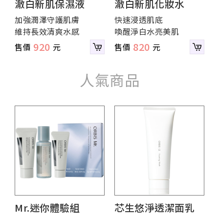
澈白新肌保濕液
澈白新肌化妝水
加強潤澤守護肌膚
快速浸透肌底
維持長效清爽水感
喚醒淨白水亮美肌
920
820
人氣商品
Mr.迷你體驗組
芯生悠淨透潔面乳