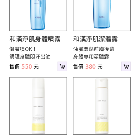
和漢淨肌身體噴霧
和漢淨肌潔體露
倒著噴OK！
油膩悶黏前胸後背
調理身體悶汗出油
身體專用潔體露
550
380