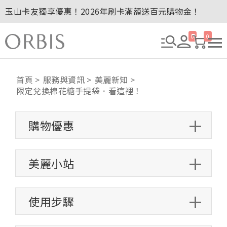
玉山卡友獨享優惠！2026年刷卡滿額送百元購物金！
2027年清新會員募集開跑！
全新回饋！聯邦卡友刷卡滿額送百元購物金！
0
0
贈品贈畢公告：ORBIS大理石紋午茶杯
贈品贈畢公告：ORBIS針織手提袋
首頁
服務與資訊
美麗新知
限定兌換棉花糖手提袋．看這裡！
購物優惠
美麗小站
使用步驟