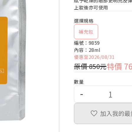
賦予乾燥的眼部更明亮及
上妝後亦可使用
補充包
編號：9859
內容：28ml
優惠至2026/08/31
特價 7
原價 850元
數量
-
加入我的最