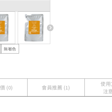
無著色
使用
 (0)
會員推薦 (1)
注