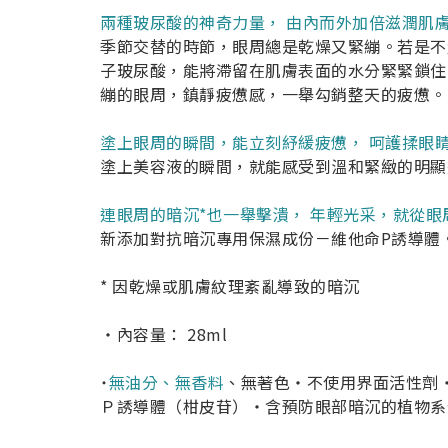
兩種玻尿酸的神奇力量， 由內而外加倍滋潤肌
季節交替的時節，眼周總是乾燥又緊繃。若是不
子玻尿酸，能將滯留在肌膚表面的水分緊緊鎖住
繃的眼周，鎮靜疲憊感，一舉勾銷整天的疲憊。
塗上眼周的瞬間，能立刻紓緩疲憊， 呵護揉眼
塗上美容液的瞬間，就能感受到溫和緊緻的明顯
連眼周的暗沉*也一舉擊潰， 年輕光采，就從眼
新添加對抗暗沉專用保濕成份－維他命P誘導
* 因乾燥或肌膚紋理紊亂導致的暗沉
‧內容量： 28ml
˙
無油分、無香料
、無著色‧不使用界面活性劑
Ｐ誘導體（柑皮苷）‧含預防眼部暗沉的植物系