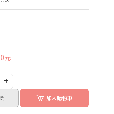
彈力感
60元
+
愛
加入購物車