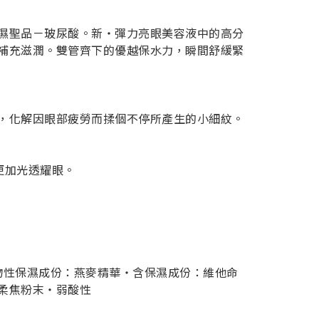
濕聖品－玻尿酸。新‧彈力亮眼美容液中的高分
補充滋潤。雙管齊下的優越保水力，瞬間舒緩緊
，化解因眼部疲勞而揉個不停所產生的小細紋。
也更加光透耀眼。
物性保濕成份：燕麥精華‧含保濕成份：維他命
柔焦粉末‧弱酸性