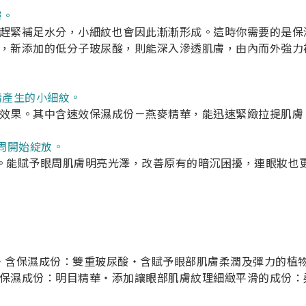
膚。
趕緊補足水分，小細紋也會因此漸漸形成。這時你需要的是保
，新添加的低分子玻尿酸，則能深入滲透肌膚，由內而外強力
睛產生的小細紋。
效果。其中含速效保濕成份－燕麥精華，能迅速緊緻拉提肌膚
周開始綻放。
體。能賦予眼周肌膚明亮光澤，改善原有的暗沉困擾，連眼妝
‧含保濕成份：雙重玻尿酸‧含賦予眼部肌膚柔潤及彈力的植
保濕成份：明目精華‧添加讓眼部肌膚紋理細緻平滑的成份：