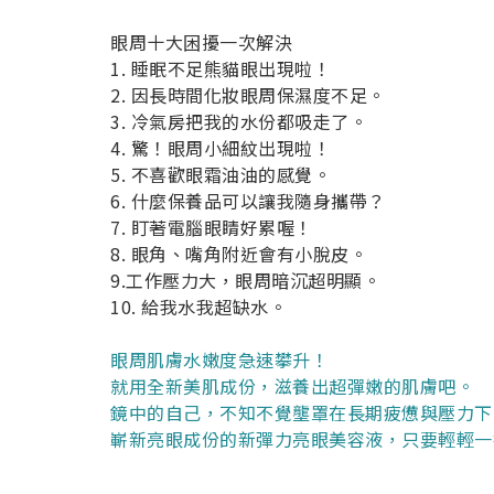
眼周十大困擾一次解決
1. 睡眠不足熊貓眼出現啦！
2. 因長時間化妝眼周保濕度不足。
3. 冷氣房把我的水份都吸走了。
4. 驚！眼周小細紋出現啦！
5. 不喜歡眼霜油油的感覺。
6. 什麼保養品可以讓我隨身攜帶？
7. 盯著電腦眼睛好累喔！
8. 眼角、嘴角附近會有小脫皮。
9.工作壓力大，眼周暗沉超明顯。
10. 給我水我超缺水。
眼周肌膚水嫩度急速攀升！
就用全新美肌成份，滋養出超彈嫩的肌膚吧。
鏡中的自己，不知不覺壟罩在長期疲憊與壓力下
嶄新亮眼成份的新彈力亮眼美容液，只要輕輕一