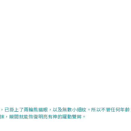
，已掛上了兩輪熊貓眼，以及無數小細紋。所以不管任何年齡
抹，瞬間就能恢復明亮有神的躍動雙眸。