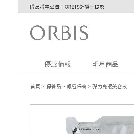
贈品贈畢公告：ORBIS針織手提袋
玉山卡友獨享優惠！2026年刷卡滿額送百元購
2027年清新會員募集開跑！
8/1~8/8．紅利點數8倍送！
贈品贈畢公告：ORBIS大理石紋午茶杯
優惠情報
明星商品
首頁
保養品
眼唇保養
彈力亮眼美容液