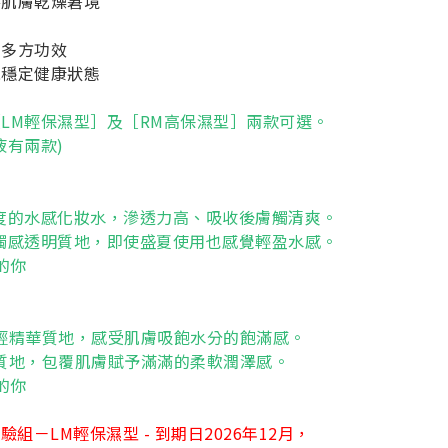
善肌膚乾燥窘境
定
多方功效
現穩定健康狀態
LM輕保濕型］及［RM高保濕型］兩款可選。
液有兩款)
］
度的水感化妝水，滲透力高、吸收後膚觸清爽。
觸感透明質地，即使盛夏使用也感覺輕盈水感。
的你
］
輕精華質地，感受肌膚吸飽水分的飽滿感。
質地，包覆肌膚賦予滿滿的柔軟潤澤感。
的你
驗組－LM輕保濕型 - 到期日2026年12月，