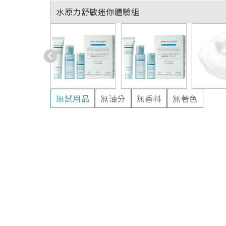
水原力舒敏迷你體驗組
無試用品
無油分
無香料
無著色