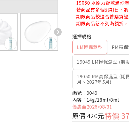
19050 水原力舒敏迷你體驗
若商品有多個到期日，將
期限商品較適合曾購買過
期限商品恕不列滿額折，
LM輕保濕型
RM高
19049 LM輕保濕型 (
19050 RM高保濕型 
月、2027年5月)
編號：9049
內容：14g/18ml/8ml
優惠至2026/08/31
特價 3
原價 420元