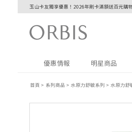
2027年清新會員募集開跑！
全新回饋！聯邦卡友刷卡滿額送百元購物金！
贈品贈畢公告：ORBIS大理石紋午茶杯
贈品贈畢公告：ORBIS針織手提袋
優惠情報
明星商品
首頁
系列商品
水原力舒敏系列
水原力舒