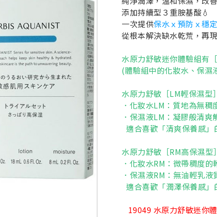
純淨潤澤，溫和保濕，改
添加持續型３重胺基酸💧
一次提供
保水ｘ預防ｘ穩
從根本解決缺水乾荒，再
水原力舒敏迷你體驗組有［
(體驗組中的化妝水、保濕
水原力舒敏［LM輕保濕型
．化妝水LM：質地為無稠
．保濕液LM：凝膠般清爽
適合喜歡「清爽保養感」
水原力舒敏［RM高保濕型
．化妝水RM：微帶稠度的
．保濕液RM：無油輕乳液
適合喜歡「潤澤保養感」
19049 水原力舒敏迷你體