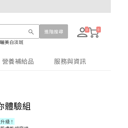
0
0
進階搜尋
曬
美白淡斑
營養補給品
服務與資訊
你體驗組
t
化升級！