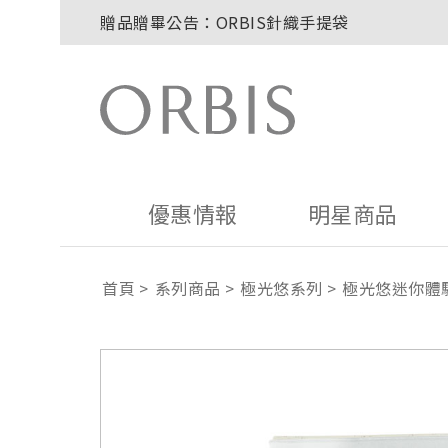
贈品贈畢公告：ORBIS針織手提袋
玉山卡友獨享優惠！2026年刷卡滿額送百元購
2027年清新會員募集開跑！
8/1~8/8．紅利點數8倍送！
贈品贈畢公告：ORBIS大理石紋午茶杯
優惠情報
明星商品
首頁
系列商品
極光悠系列
極光悠迷你體