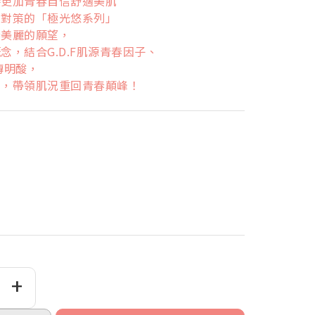
接更加青春自信舒適美肌
養對策的「極光悠系列」
春美麗的願望，
，結合G.D.F肌源青春因子、
傳明酸，
肌，帶領肌況重回青春顛峰！
+