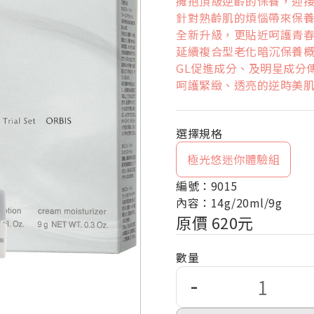
擁抱頂級逆齡的保養，迎
針對熟齡肌的煩惱帶來保
全新升級，更貼近呵護青
延續複合型老化暗沉保養概念
GL促進成分、及明星成分
呵護緊緻、透亮的逆時美
極光悠迷你體驗組
編號：9015
內容：14g/20ml/9g
原價 620元
數量
-