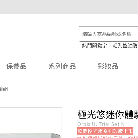
物金！
毛孔控油
防
保養品
系列商品
彩妝品
驗組
極光悠迷你體
Orbis U. Trial Set N
歡慶極光悠系列改版上市