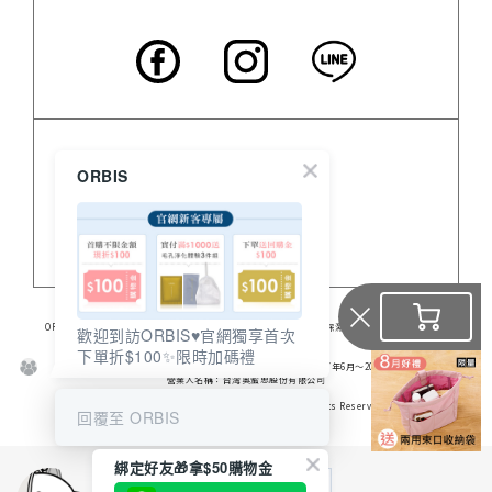
客服中心
ORBIS
門市資訊
關於 ORBIS
ORBIS日本的專業保養品，提供高品質無油保養品、臉部保養、美白保濕、身體保養及營養食品。
歡迎到訪ORBIS♥️官網獨享首次
食品業登錄字號：A-128206307-00000-6
下單折$100✨限時加碼禮
※ 2016年 連續兩年No.1
※ 日本媒體《通販新聞》調查結果（銷售業績結算期間：2017年6月～2018年5月）
營業人名稱：台灣奧蜜思股份有限公司
統一編號：28206307
Copyright © 2006-2026 TAIWAN ORBIS All Rights Reserved
回覆至 ORBIS
綁定好友🎁拿$50購物金