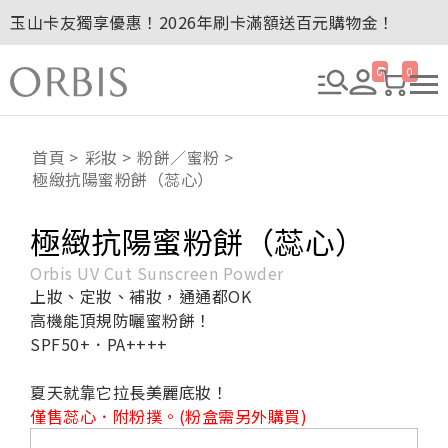
玉山卡友獨享優惠！2026年刷卡滿額送百元購物金！
2027年清新會員募集開跑！
全新回饋！聯邦卡友刷卡滿額送百元購物金！
0
0
贈品贈畢公告：ORBIS大理石紋午茶杯
贈品贈畢公告：ORBIS針織手提袋
首頁
彩妝
粉餅／蜜粉
極緻抗陽蜜粉餅（蕊心）
極緻抗陽蜜粉餅（蕊心）
Orbis UV Cut Sunscreen Powder
上妝、定妝、補妝，通通都OK
高機能頂規防曬蜜粉餅！
SPF50+．PA++++
夏天就靠它拉長美麗底妝！
僅售蕊心．附粉撲。(粉盒需另外購買)