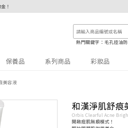
物金！
毛孔控油
防
保養品
系列商品
彩妝品
痕美容液
和漢淨肌舒痕
Orbis Clearful Acne Brig
開啟痘肌無痕模式！