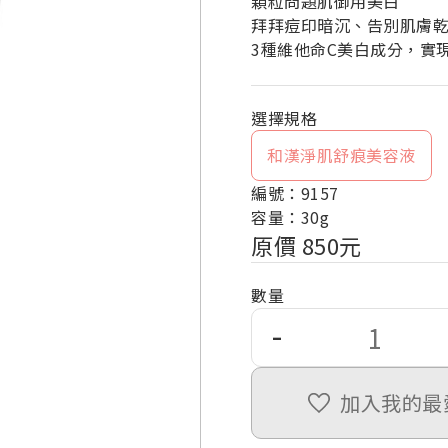
顆粒問題肌御用美白
拜拜痘印暗沉、告別肌膚
3種維他命C美白成分，實
和漢淨肌舒痕美容液
編號：9157
容量：30g
原價 850元
數量
-
加入我的最