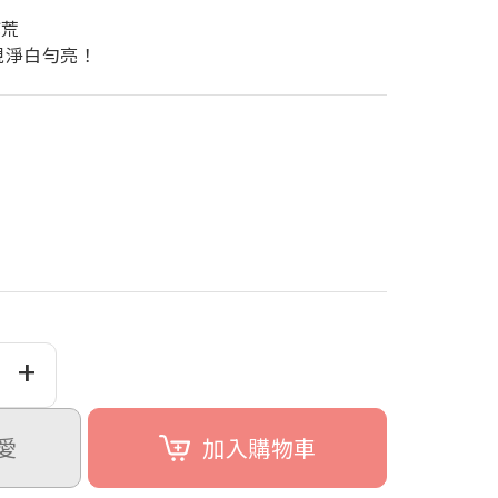
乾荒
現淨白勻亮！
+
愛
加入購物車