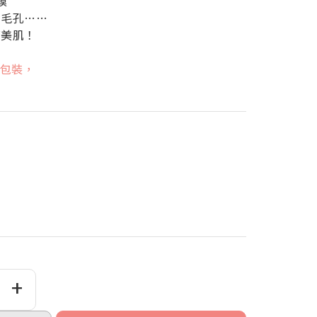
膜
、毛孔……
亮美肌！
新包裝，
+