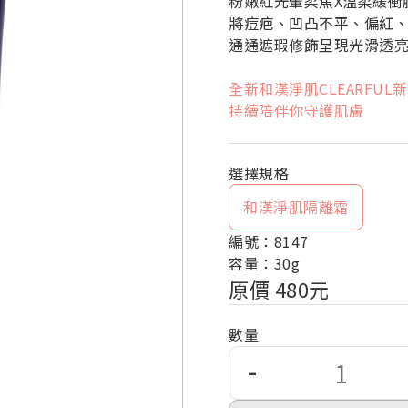
粉嫩紅光暈柔焦X溫柔緩衝
將痘疤、凹凸不平、偏紅
通通遮瑕修飾呈現光滑透
全新和漢淨肌CLEARFUL
持續陪伴你守護肌膚
和漢淨肌隔離霜
編號：8147
容量：30g
原價 480元
數量
-