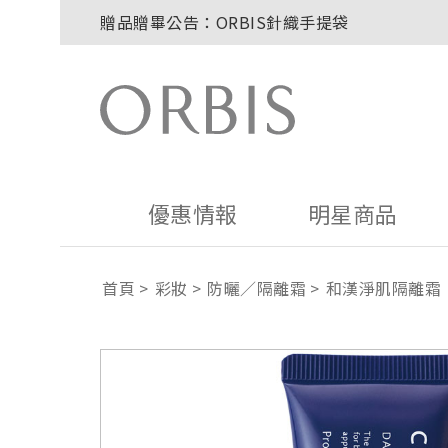
贈品贈畢公告：ORBIS針織手提袋
玉山卡友獨享優惠！2026年刷卡滿額送百元購
2027年清新會員募集開跑！
8/1~8/8．紅利點數8倍送！
贈品贈畢公告：ORBIS大理石紋午茶杯
優惠情報
明星商品
首頁
彩妝
防曬／隔離霜
和漢淨肌隔離霜