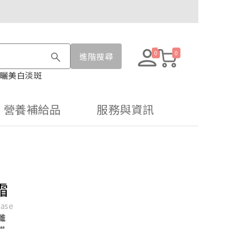
0
0
進階搜尋
曬
美白淡斑
營養補給品
服務與資訊
霜
Base
離