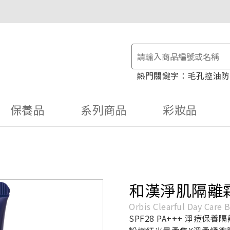
物金！
毛孔控油
防
保養品
系列商品
彩妝品
和漢淨肌隔離
Orbis Clearful Day Care 
SPF28 PA+++ 淨痘保養隔