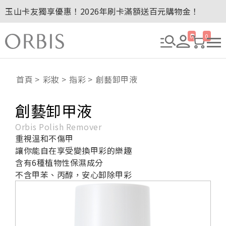
玉山卡友獨享優惠！2026年刷卡滿額送百元購物金！
2027年清新會員募集開跑！
全新回饋！聯邦卡友刷卡滿額送百元購物金！
0
0
贈品贈畢公告：ORBIS大理石紋午茶杯
贈品贈畢公告：ORBIS針織手提袋
首頁
彩妝
指彩
創藝卸甲液
創藝卸甲液
Orbis Polish Remover
重視溫和不傷甲
讓你能自在享受變換甲彩的樂趣
含有6種植物性保濕成分
不含甲苯、丙醇，安心卸除甲彩