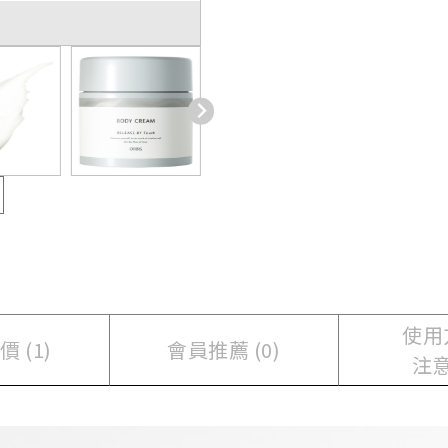
使用
 (1)
會員推薦 (0)
注