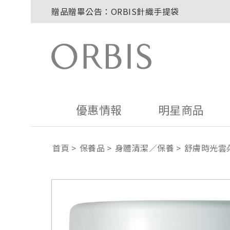
玉山卡友獨享優惠！2026年刷卡滿額送百元購
2027年清新會員募集開跑！
8/1~8/8．紅利點數8倍送！
贈品贈畢公告：ORBIS大理石紋午茶杯
優惠情報
明星商品
首頁
保養品
身體清潔／保養
舒膚時光雲