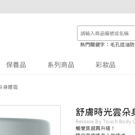
物金！
毛孔控油
防
保養品
系列商品
彩妝品
朵身體霜
舒膚時光雲朵
Release By Touch Body 
觸覺質感再升級！