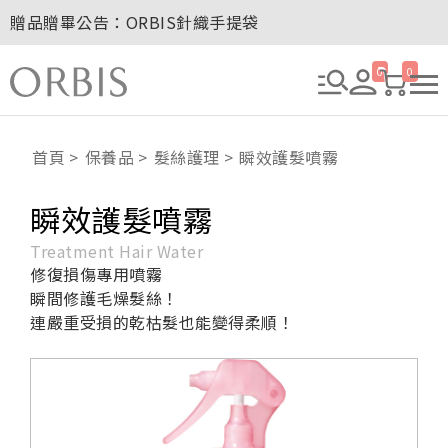
贈品贈畢公告：ORBIS針織手提袋
玉山卡友獨享優惠！2026年刷卡滿額送百元購物金！
2027年清新會員募集開跑！
0
0
8/1~8/8．紅利點數8倍送！
贈品贈畢公告：ORBIS大理石紋午茶杯
首頁
保養品
髮絲護理
瞬效護髮噴霧
瞬效護髮噴霧
Treatment Hair Water
修復損傷專用噴霧
瞬間修護毛燥髮絲！
連嚴重受損的乾枯髮也能變得柔順！