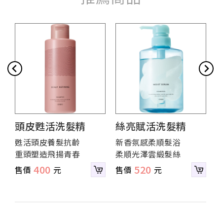
頭皮甦活洗髮精
絲亮賦活洗髮精
甦活頭皮養髮抗齡
新香氛感柔順髮浴
重頭塑造飛揚青春
柔順光澤雲緞髮絲
400
520