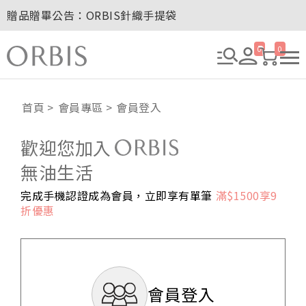
贈品贈畢公告：ORBIS針織手提袋
玉山卡友獨享優惠！2026年刷卡滿額送百元購物金！
2027年清新會員募集開跑！
0
0
8/1~8/8．紅利點數8倍送！
贈品贈畢公告：ORBIS大理石紋午茶杯
首頁
會員專區
會員登入
歡迎您加入
無油生活
完成手機認證成為會員，立即享有單筆
滿$1500享9
折優惠
會員登入