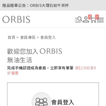
贈品贈畢公告：ORBIS大理石紋午茶杯
贈品贈畢公告：ORBIS針織手提袋
玉山卡友獨享優惠！2026年刷卡滿額送百元購物金！
0
0
2027年清新會員募集開跑！
8/1~8/8．紅利點數8倍送！
贈品贈畢公告：ORBIS大理石紋午茶杯
首頁
會員專區
會員登入
歡迎您加入
無油生活
完成手機認證成為會員，立即享有單筆
滿$1500享9
折優惠
會員登入