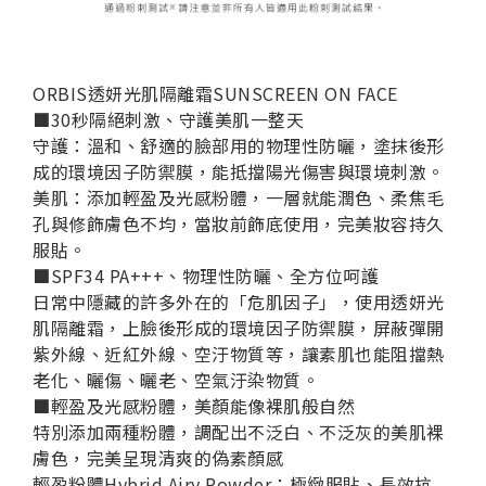
ORBIS透妍光肌隔離霜SUNSCREEN ON FACE
■30秒隔絕刺激、守護美肌一整天
守護：
溫和、舒適的臉部用的物理性防曬，塗抹後形
成的環境因子防禦膜，能抵擋陽光傷害與環境刺激。
美肌：
添加輕盈及光感粉體，一層就能潤色、柔焦毛
孔與修飾膚色不均，當妝前飾底使用，完美妝容持久
服貼。
■SPF34 PA+++、物理性防曬、全方位呵護
日常中隱藏的許多外在的「危肌因子」，使用透妍光
肌隔離霜，上臉後形成的環境因子防禦膜，屏蔽彈開
紫外線、近紅外線、空汙物質等，讓素肌也能阻擋熱
老化、曬傷、曬老、空氣汙染物質。
■輕盈及光感粉體，美顏能像裸肌般自然
特別添加兩種粉體，調配出不泛白、不泛灰的美肌裸
膚色，完美呈現清爽的偽素顏感
輕盈粉體Hybrid Airy Powder：
極緻服貼、長效抗