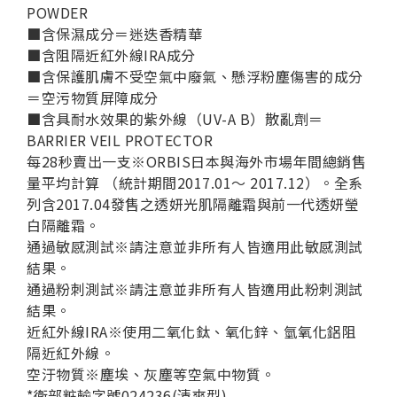
POWDER
■含保濕成分＝迷迭香精華
■含阻隔近紅外線IRA成分
■含保護肌膚不受空氣中廢氣、懸浮粉塵傷害的成分
＝空污物質屏障成分
■含具耐水效果的紫外線（UV-A B）散亂劑＝
BARRIER VEIL PROTECTOR
每28秒賣出一支※ORBIS日本與海外市場年間總銷售
量平均計算 （統計期間2017.01～ 2017.12）。全系
列含2017.04發售之透妍光肌隔離霜與前一代透妍瑩
白隔離霜。
通過敏感測試※請注意並非所有人皆適用此敏感測試
結果。
通過粉刺測試※請注意並非所有人皆適用此粉刺測試
結果。
近紅外線IRA※使用二氧化鈦、氧化鋅、氫氧化鋁阻
隔近紅外線。
空汙物質※塵埃、灰塵等空氣中物質。
*衛部粧輸字號024236(清爽型)