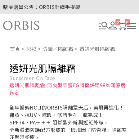
贈品贈畢公告：ORBIS針織手提袋
玉山卡友獨享優惠！2026年刷卡滿額送百元購物金！
2027年清新會員募集開跑！
0
0
8/1~8/8．紅利點數8倍送！
贈品贈畢公告：ORBIS大理石紋午茶杯
首頁
彩妝
防曬／隔離霜
透妍光肌隔離霜
透妍光肌隔離霜
Sunscreen On Face
透妍光肌隔離霜-清爽型榮獲FG特優評鑑98%滿意度
肯定！
全年暢銷NO.1的ORBIS隔離霜天后，美肌再進化！
裸妝、抗UV、遮瑕、修飾毛孔一瓶完成！
SPF34．PA＋＋＋ 阻斷紫外線與近紅外線，
全新滋潤防護配方形成的「環境因子防禦膜」隔離空
汙懸浮粉塵，