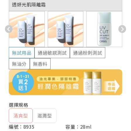
透妍光肌隔離霜
無試用品
通過敏感測試
通過粉刺測試
無油分
無香料
清爽型
滋潤型
編號：8935
容量：28ml