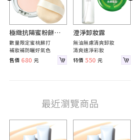
極緻抗陽蜜粉餅
澄淨卸妝露
（蕊心）
數量限定蜜桃蘇打
無油無慮清爽卸妝
補妝補防曬好氣色
清爽速淨彩妝
680
550
最近瀏覽商品