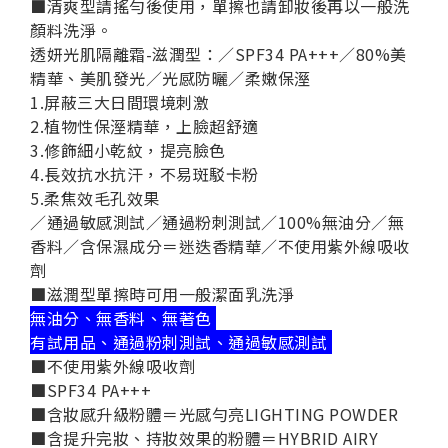
■清爽型請搖勻後使用，單擦也請卸妝後再以一般洗
顏料洗淨。
透妍光肌隔離霜-滋潤型：
／SPF34 PA+++／80%美
精華、美肌發光／光感防曬／柔嫩保溼
1.屏蔽三大日間環境刺激
2.植物性保溼精華，上臉超舒適
3.修飾細小乾紋，提亮臉色
4.長效抗水抗汗，不易斑駁卡粉
5.柔焦效毛孔效果
／通過敏感測試／通過粉刺測試／100%無油分／無
香料／含保濕成分＝迷迭香精華／不使用紫外線吸收
劑
■滋潤型單擦時可用一般潔面乳洗淨
無油分、無香料、無著色
有試用品、通過粉刺測試、通過敏感測試
■不使用紫外線吸收劑
■SPF34 PA+++
■含妝感升級粉體＝光感勻亮LIGHTING POWDER
■含提升完妝、持妝效果的粉體＝HYBRID AIRY