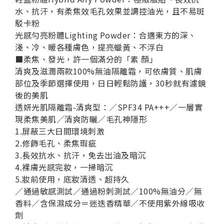
水、抗汗，有柔焦效毛孔效果並調控油光，且不易斑
駁卡粉
光感勻亮粉體Lighting Powder：
合適東方的深、
淺、冷、暖各種膚色，提亮蠟黃、不浮白
■柔焦、發光，許一個滿分的「素 顏」
清爽及滋潤兩款100%無油隔離霜，可依膚質、肌膚
部位及季節選擇使用，日日輕鬆防護，30秒就有濾鏡
後的美肌
透妍光肌隔離霜-清爽型：
／SPF34 PA+++／一層實
現柔焦美肌／清爽防曬／毛孔神隱形
1.屏蔽三大日間環境刺激
2.修飾毛孔、柔焦瑕疵
3.長效抗水、抗汗，免去出油及暗沉
4.裸膚光感完妝，一掃暗沉
5.妝前使用，底妝清透、超持久
／通過敏感測試／通過粉刺測試／100%無油分／無
香料／含保濕成分＝迷迭香精華／不使用紫外線吸收
劑