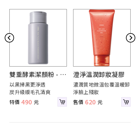
雙重酵素潔顏粉 - 炭
澄淨溫潤卸妝凝膠
吸附版
容
以黑掃黑更淨透
濃潤質地微溫包覆溫暖卸
炭升級版毛孔清爽
淨臉上殘妝
490
620