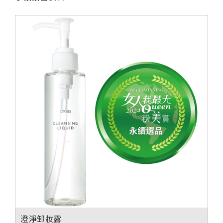
澄淨卸妝露