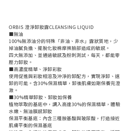
ORBIS 澄淨卸妝露CLEANSING LIQUID
■無油
100%無添油分的特殊「非油、非水」露狀質地，少
掉油膩負擔、擺脫化妝棉摩擦臉部造成的敏感。
四大無添加、並通過敏感及粉刺測試，每天，都能零
壓力卸妝。
■高濃度精華、淨卸彩妝
使用促進與彩妝相溶及沖淨的卸配方，實現淨卸、速
卸的可能。含30%保濕精華，卸後肌膚如剛保養完澄
澈。
■30%精華卸妝、卸妝如保養
植物萃取的基底中，調入高達30%的保濕精華，體驗
水嫩、無油膜感卸妝
保濕平衡基底：
內含三種胺基酸與玻尿酸，打造接近
肌膚平衡的保濕基底