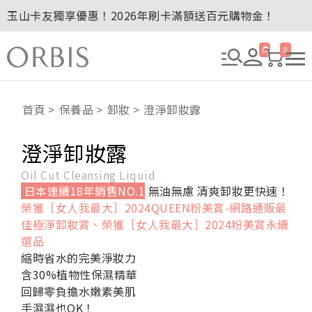
玉山卡友獨享優惠！2026年刷卡滿額送百元購物金！
2027年清新會員募集開跑！
全新回饋！聯邦卡友刷卡滿額送百元購物金！
0
0
贈品贈畢公告：ORBIS大理石紋午茶杯
贈品贈畢公告：ORBIS針織手提袋
首頁
保養品
卸妝
澄淨卸妝露
澄淨卸妝露
Oil Cut Cleansing Liquid
日本連續18年銷售NO.1
無油無慮 清爽卸妝更快速！
榮獲［女人我最大］2024QUEEN粉美賞-網路通販最
佳極淨卸妝賞、榮獲［女人我最大］2024粉美賞永續
選品
縮時省水的完美淨妝力
含30%植物性保濕精華
回歸零負擔水嫩素美肌
手濕濕也OK！