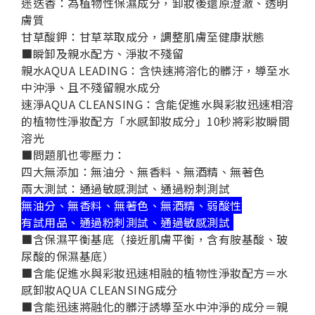
迷迭香：
為植物性保濕成分，卸妝後還原澄澈、透明
膚質
甘草酸鉀：
甘草萃取成分，調整肌膚至健康狀態
■瞬卸及親水配方、淨妝不殘留
親水AQUA LEADING：
含快速將溶化的髒汙
，
導至水
中沖淨、且不殘留親水成分
速淨AQUA CLEANSING：
含能促進水與彩妝迅速相溶
的植物性淨妝配方「水感卸妝成分」10秒將彩妝瞬間
溶光
■問題肌也零壓力：
四大無添加：
無油分、無香料、無酒精、無著色
兩大測試：
通過敏感測試、通過粉刺測試
無油分、無香料、無著色、無酒精、弱酸性
有試用品、通過粉刺測試、通過敏感測試
■含保濕平衡基底（接近肌膚平衡，含有胺基酸、玻
尿酸的保濕基底）
■含能促進水與彩妝迅速相融的植物性淨妝配方＝水
感卸妝AQUA CLEANSING成分
■含能迅速將融化的髒汙誘導至水中沖淨的成分＝親