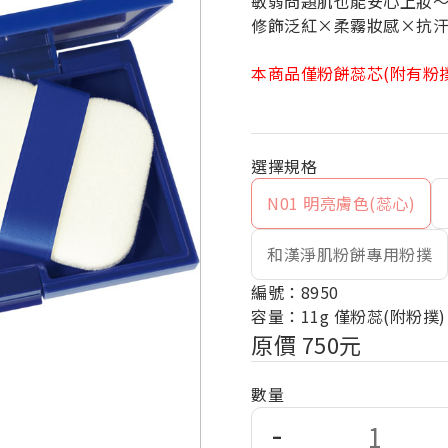
敏弱問題肌也能安心上妝
修飾泛紅×柔霧妝感×抗
本商品僅粉餅蕊芯(附有粉撲
N01 明亮膚色(蕊心)
和漢淨肌粉餅專用粉撲
編號：8950
容量：11g 僅粉蕊(附粉撲)
原價 750元
數量
-