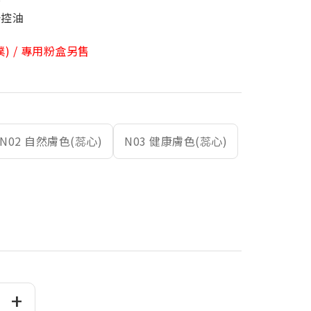
～
汗控油
) / 專用粉盒另售
N02 自然膚色(蕊心)
N03 健康膚色(蕊心)
+