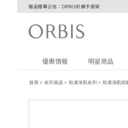
贈品贈畢公告：ORBIS針織手提袋
玉山卡友獨享優惠！2026年刷卡滿額送百元購
2027年清新會員募集開跑！
8/1~8/8．紅利點數8倍送！
贈品贈畢公告：ORBIS大理石紋午茶杯
優惠情報
明星商品
首頁
系列商品
和漢淨肌系列
和漢淨肌粉