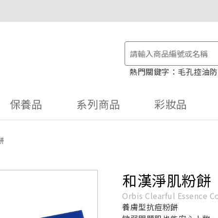
物金！
毛孔控油
防
保養品
系列商品
彩妝品
餅
和漢淨肌粉餅
Orbis Clearful Essence 
養膚型抗痘粉餅