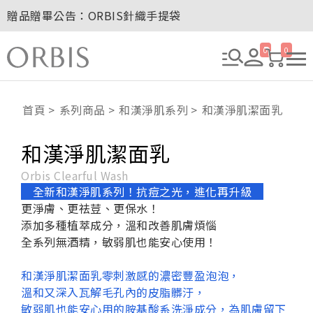
贈品贈畢公告：ORBIS針織手提袋
玉山卡友獨享優惠！2026年刷卡滿額送百元購物金！
2027年清新會員募集開跑！
0
0
8/1~8/8．紅利點數8倍送！
贈品贈畢公告：ORBIS大理石紋午茶杯
首頁
系列商品
和漢淨肌系列
和漢淨肌潔面乳
和漢淨肌潔面乳
Orbis Clearful Wash
全新和漢淨肌系列！抗痘之光，進化再升級
更淨膚、更祛荳、更保水！
添加多種植萃成分，溫和改善肌膚煩惱
全系列無酒精，敏弱肌也能安心使用！
和漢淨肌潔面乳零刺激感的濃密豐盈泡泡，
溫和又深入瓦解毛孔內的皮脂髒汙，
敏弱肌也能安心用的胺基酸系洗淨成分，為肌膚留下