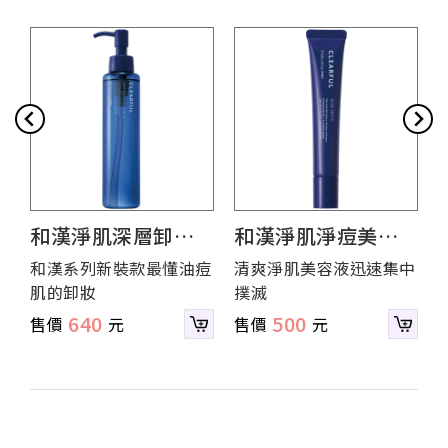
和漢淨肌深層卸妝
和漢淨肌淨痘美容
露
液
和漢系列新裝款最懂油痘
清爽淨肌美容液迅速集中
肌的卸妝
撲滅
640
500