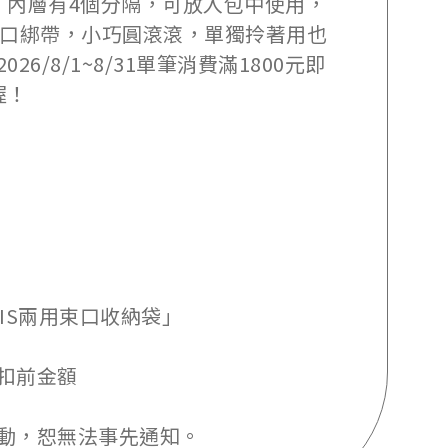
袋、內層有4個分隔，可放入包中使用，
束口綁帶，小巧圓滾滾，單獨拎著用也
/8/1~8/31單筆消費滿1800元即
握！
RBIS兩用束口收納袋」
扣前金額
動，恕無法事先通知。