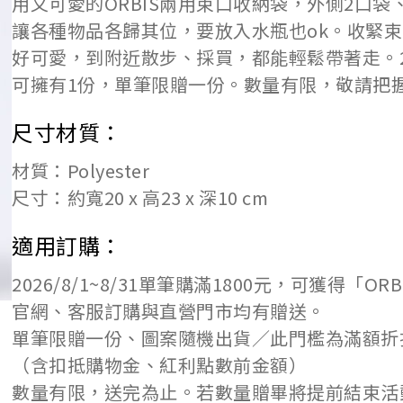
用又可愛的ORBIS兩用束口收納袋，外側2口
讓各種物品各歸其位，要放入水瓶也ok。收緊
好可愛，到附近散步、採買，都能輕鬆帶著走。2026
可擁有1份，單筆限贈一份。數量有限，敬請把
尺寸材質：
材質：Polyester
尺寸：約寬20 x 高23 x 深10 cm
適用訂購：
2026/8/1~8/31單筆購滿1800元，可獲得「O
官網、客服訂購與直營門市均有贈送。
單筆限贈一份、圖案隨機出貨／此門檻為滿額折
（含扣抵購物金、紅利點數前金額）
數量有限，送完為止。若數量贈畢將提前結束活