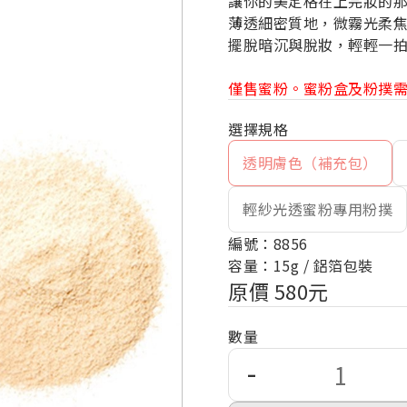
讓你的美定格在上完妝的
薄透細密質地，微霧光柔
擺脫暗沉與脫妝，輕輕一
僅售蜜粉。蜜粉盒及粉撲
透明膚色（補充包）
輕紗光透蜜粉專用粉撲
編號：8856
容量：15g / 鋁箔包裝
原價 580元
數量
-