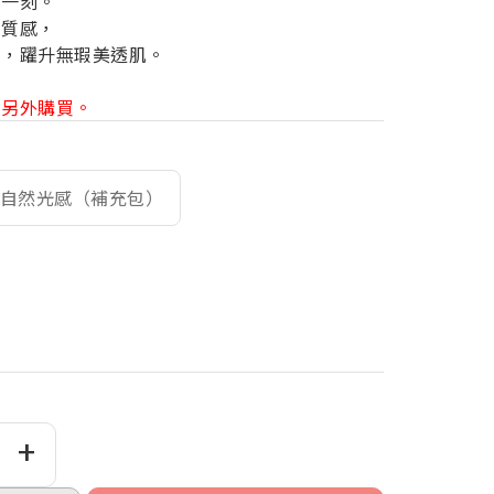
那一刻。
焦質感，
拍，躍升無瑕美透肌。
需另外購買。
自然光感（補充包）
+