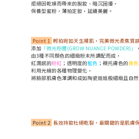
拒絕因乾燥而帶來的脫妝、暗沉困擾，
保養型蜜粉，薄拍定妝，延續美麗。
Point 1
輕拍宛如天生裸肌，完美微光柔焦質
添加
「微光粉體(GROW NUANCE POWDER)」
由3種不同顏色的細緻粉末所調配而成，
紅潤感的
粉紅
；透明度的
藍色
；襯托膚色的
黃色
利用光線的各種物理變化，
將臉部肌膚色澤調和成如陶瓷娃娃般細緻且自然
Point 2
長效持妝杜絕乾裂，最關鍵的是肌膚