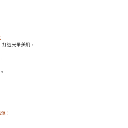
感
，打造光暈美肌，
，
。
保濕！