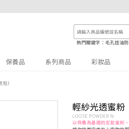
物金！
毛孔控油
防
保養品
系列商品
彩妝品
充包）
輕紗光透蜜粉
LOOSE POWDER N
以保養為基礎的定妝蜜粉