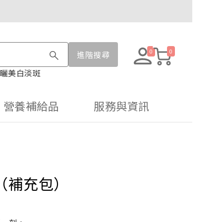
0
0
進階搜尋
曬
美白淡斑
營養補給品
服務與資訊
（補充包）
，