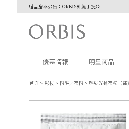
贈品贈畢公告：ORBIS針織手提袋
玉山卡友獨享優惠！2026年刷卡滿額送百元購
2027年清新會員募集開跑！
8/1~8/8．紅利點數8倍送！
贈品贈畢公告：ORBIS大理石紋午茶杯
優惠情報
明星商品
首頁
彩妝
粉餅／蜜粉
輕紗光透蜜粉（補