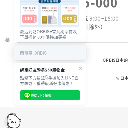
0800-525-000
服務時間：週一~週五 9:00~18:00
（國定假日除外）
歡迎到訪ORBIS♥️官網獨享首次
下單折$100✨限時加碼禮
回覆至 ORBIS
ORBIS日
綁定好友🎁拿$50購物金
點擊下方按鈕👇手機加入LINE官
※ 日
連結 LINE 帳號