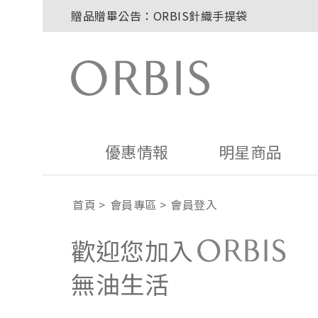
贈品贈畢公告：ORBIS針織手提袋
玉山卡友獨享優惠！2026年刷卡滿額送百元購
2027年清新會員募集開跑！
8/1~8/8．紅利點數8倍送！
贈品贈畢公告：ORBIS大理石紋午茶杯
優惠情報
明星商品
首頁
會員專區
會員登入
歡迎您加入
無油生活