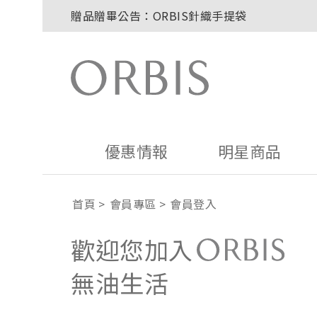
贈品贈畢公告：ORBIS針織手提袋
玉山卡友獨享優惠！2026年刷卡滿額送百元購
2027年清新會員募集開跑！
全新回饋！聯邦卡友刷卡滿額送百元購物金！
贈品贈畢公告：ORBIS大理石紋午茶杯
贈品贈畢公告：ORBIS針織手提袋
優惠情報
明星商品
首頁
會員專區
會員登入
歡迎您加入
無油生活