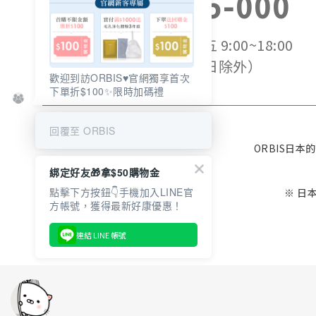
0800-525-000
服務時間：週一~週五 9:00~18:00
（國定假日除外）
歡迎到訪ORBIS♥️官網獨享首次
下單折$100✨限時加碼禮
回覆至 ORBIS
ORBIS日
綁定好友🎁拿$50購物金
點擊下方按鈕👇手機加入LINE官
※ 日
連結 LINE 帳號