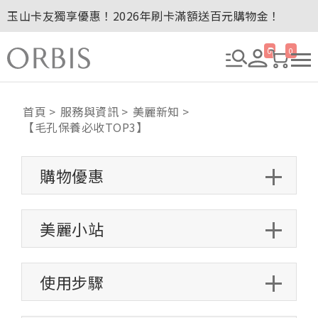
玉山卡友獨享優惠！2026年刷卡滿額送百元購物金！
2027年清新會員募集開跑！
全新回饋！聯邦卡友刷卡滿額送百元購物金！
0
0
贈品贈畢公告：ORBIS大理石紋午茶杯
贈品贈畢公告：ORBIS針織手提袋
首頁
服務與資訊
美麗新知
【毛孔保養必收TOP3】
購物優惠
美麗小站
使用步驟