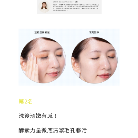
第2名
洗後滑嫩有感！
酵素力量徹底清潔毛孔髒污