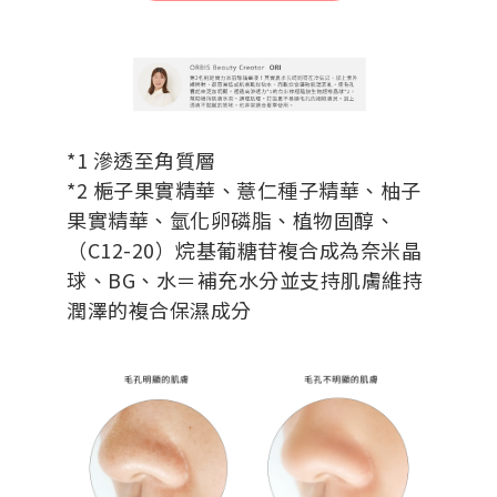
*1 滲透至角質層
*2 梔子果實精華、薏仁種子精華、柚子
果實精華、氫化卵磷脂、植物固醇、
（C12-20）烷基葡糖苷複合成為奈米晶
球、BG、水＝補充水分並支持肌膚維持
潤澤的複合保濕成分