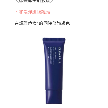
＼想兼顧美肌妝感／
・和漢淨肌隔離霜
在護理痘痘*的同時修飾膚色