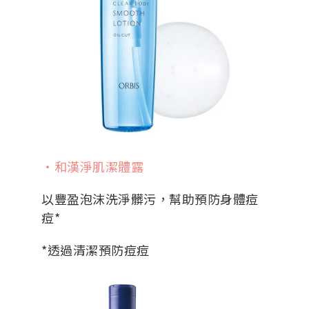
・和漢淨肌潔體露
以豐盈泡沫洗淨髒污，幫助預防身體痘
痘*
*透過清潔預防痘痘