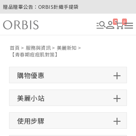
玉山卡友獨享優惠！2026年刷卡滿額送百元購物金！
2027年清新會員募集開跑！
8/1~8/8．紅利點數8倍送！
0
0
贈品贈畢公告：ORBIS大理石紋午茶杯
首頁
服務與資訊
美麗新知
【青春期痘痘肌對策】
購物優惠
美麗小站
使用步驟