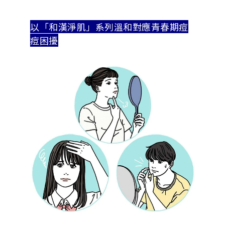
以「和漢淨肌」系列溫和對應青春期痘
痘困擾