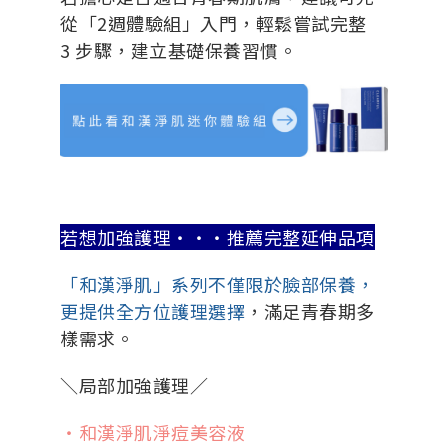
從「2週體驗組」入門，輕鬆嘗試完整
3 步驟，建立基礎保養習慣。
若想加強護理・・・推薦完整延伸品項
「和漢淨肌」系列不僅限於臉部保養，
更提供全方位護理選擇
，滿足青春期多
樣需求。
＼局部加強護理／
・和漢淨肌淨痘美容液