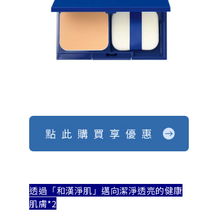
透過「和漢淨肌」邁向潔淨透亮的健康
肌膚
*2